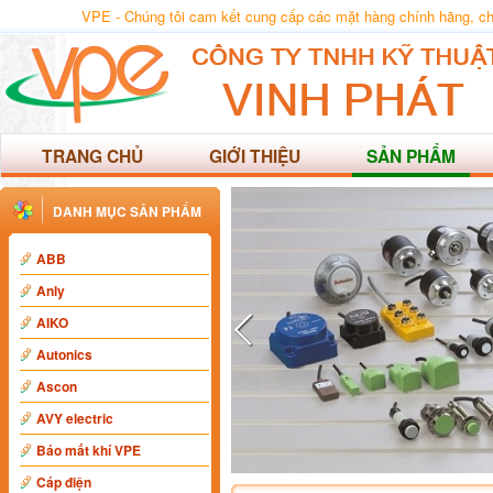
VPE - Chúng tôi cam kết cung cấp các mặt hàng chính hãng, chất
TRANG CHỦ
GIỚI THIỆU
SẢN PHẨM
DANH MỤC SẢN PHẨM
ABB
Anly
AIKO
Autonics
Ascon
AVY electric
Báo mất khí VPE
Cáp điện