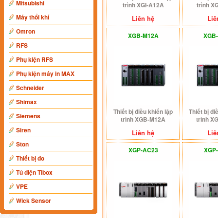
Mitsubishi
trình XGI-A12A
trình 
Máy thổi khí
Liên hệ
Liê
Omron
XGB-M12A
XGB
RFS
Phụ kiện RFS
Phụ kiện máy in MAX
Schneider
Shimax
Thiết bị điều khiển lập
Thiết bị đi
Siemens
trình XGB-M12A
trình 
Siren
Liên hệ
Liê
Ston
XGP-AC23
XGP
Thiết bị đo
Tủ điện Tibox
VPE
Wick Sensor