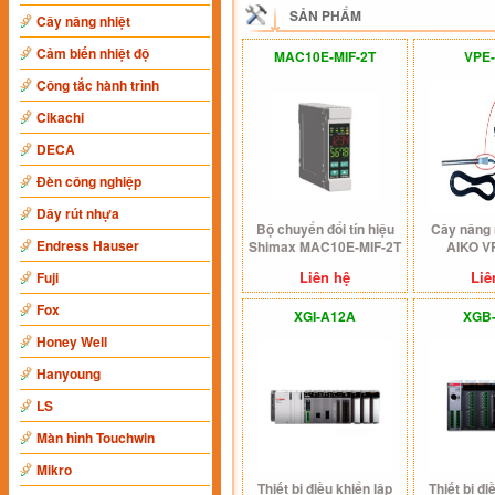
SẢN PHẨM
Cây nâng nhiệt
Cảm biến nhiệt độ
MAC10E-MIF-2T
VPE-
Công tắc hành trình
Cikachi
DECA
Đèn công nghiệp
Dây rút nhựa
Bộ chuyển đổi tín hiệu
Cây nâng 
Endress Hauser
Shimax MAC10E-MIF-2T
AIKO V
Liên hệ
Liê
Fuji
Fox
XGI-A12A
XGB
Honey Well
Hanyoung
LS
Màn hình Touchwin
Mikro
Thiết bị điều khiển lập
Thiết bị đi