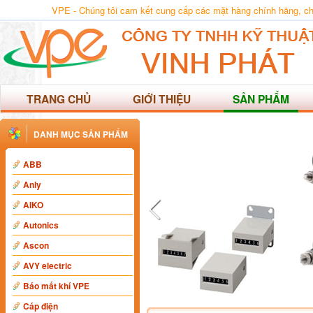
VPE - Chúng tôi cam kết cung cấp các mặt hàng chính hãng, chất
TRANG CHỦ
GIỚI THIỆU
SẢN PHẨM
DANH MỤC SẢN PHẨM
ABB
Anly
AIKO
Autonics
Ascon
AVY electric
Báo mất khí VPE
Cáp điện