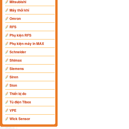
Mitsubishi
Máy thổi khí
Omron
RFS
Phụ kiện RFS
Phụ kiện máy in MAX
Schneider
Shimax
Siemens
Siren
Ston
Thiết bị đo
Tủ điện Tibox
VPE
Wick Sensor