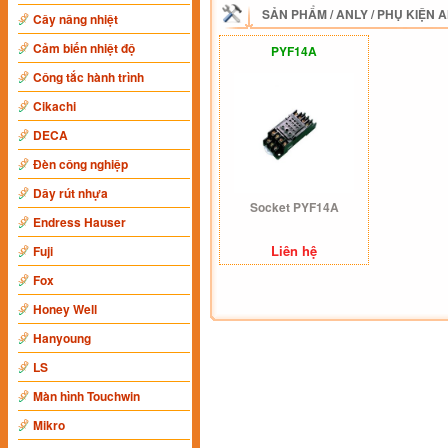
SẢN PHẨM
/
ANLY
/
PHỤ KIỆN 
Cây nâng nhiệt
Cảm biến nhiệt độ
PYF14A
Công tắc hành trình
Cikachi
DECA
Đèn công nghiệp
Dây rút nhựa
Socket PYF14A
Endress Hauser
Liên hệ
Fuji
Fox
Honey Well
Hanyoung
LS
Màn hình Touchwin
Mikro