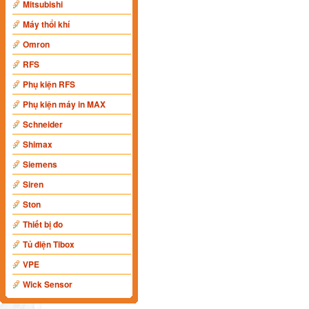
Mitsubishi
Máy thổi khí
Omron
RFS
Phụ kiện RFS
Phụ kiện máy in MAX
Schneider
Shimax
Siemens
Siren
Ston
Thiết bị đo
Tủ điện Tibox
VPE
Wick Sensor