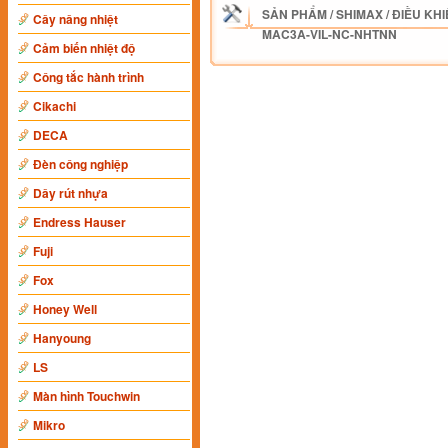
SẢN PHẨM
/
SHIMAX
/
ĐIỀU KHI
Cây nâng nhiệt
MAC3A-VIL-NC-NHTNN
Cảm biến nhiệt độ
Công tắc hành trình
Cikachi
DECA
Đèn công nghiệp
Dây rút nhựa
Endress Hauser
Fuji
Fox
Honey Well
Hanyoung
LS
Màn hình Touchwin
Mikro