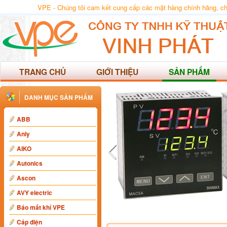
VPE - Chúng tôi cam kết cung cấp các mặt hàng chính hãng, chất
TRANG CHỦ
GIỚI THIỆU
SẢN PHẨM
DANH MỤC SẢN PHẨM
ABB
Anly
AIKO
Autonics
Ascon
AVY electric
Báo mất khí VPE
Cáp điện