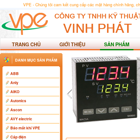
VPE - Chúng tôi cam kết cung cấp các mặt hàng chính hãng, chất
TRANG CHỦ
GIỚI THIỆU
SẢN PHẨM
DANH MỤC SẢN PHẨM
ABB
Anly
AIKO
Autonics
Ascon
AVY electric
Báo mất khí VPE
Cáp điện