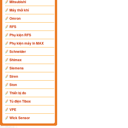
Mitsubishi
Máy thổi khí
Omron
RFS
Phụ kiện RFS
Phụ kiện máy in MAX
Schneider
Shimax
Siemens
Siren
Ston
Thiết bị đo
Tủ điện Tibox
VPE
Wick Sensor