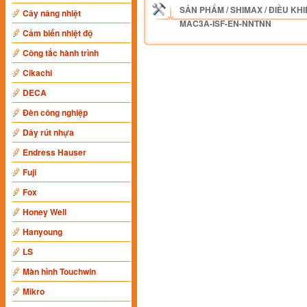
SẢN PHẨM
/
SHIMAX
/
ĐIỀU KHI
Cây nâng nhiệt
MAC3A-ISF-EN-NNTNN
Cảm biến nhiệt độ
Công tắc hành trình
Cikachi
DECA
Đèn công nghiệp
Dây rút nhựa
Endress Hauser
Fuji
Fox
Honey Well
Hanyoung
LS
Màn hình Touchwin
Mikro