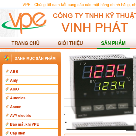
VPE - Chúng tôi cam kết cung cấp các mặt hàng chính hãng, chất
TRANG CHỦ
GIỚI THIỆU
SẢN PHẨM
DANH MỤC SẢN PHẨM
ABB
Anly
AIKO
Autonics
Ascon
AVY electric
Báo mất khí VPE
Cáp điện