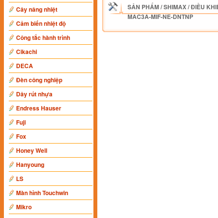
SẢN PHẨM
/
SHIMAX
/
ĐIỀU KHI
Cây nâng nhiệt
MAC3A-MIF-NE-DNTNP
Cảm biến nhiệt độ
Công tắc hành trình
Cikachi
DECA
Đèn công nghiệp
Dây rút nhựa
Endress Hauser
Fuji
Fox
Honey Well
Hanyoung
LS
Màn hình Touchwin
Mikro