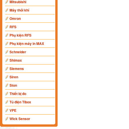
Mitsubishi
Máy thổi khí
Omron
RFS
Phụ kiện RFS
Phụ kiện máy in MAX
Schneider
Shimax
Siemens
Siren
Ston
Thiết bị đo
Tủ điện Tibox
VPE
Wick Sensor