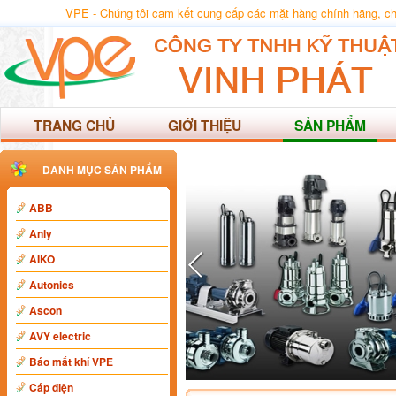
VPE - Chúng tôi cam kết cung cấp các mặt hàng chính hãng, chất
TRANG CHỦ
GIỚI THIỆU
SẢN PHẨM
DANH MỤC SẢN PHẨM
ABB
Anly
AIKO
Autonics
Ascon
AVY electric
Báo mất khí VPE
Cáp điện