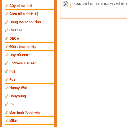
SẢN PHẨM
/
AUTONICS
/
CẢM B
Cây nâng nhiệt
Cảm biến nhiệt độ
Công tắc hành trình
Cikachi
DECA
Đèn công nghiệp
Dây rút nhựa
Endress Hauser
Fuji
Fox
Honey Well
Hanyoung
LS
Màn hình Touchwin
Mikro