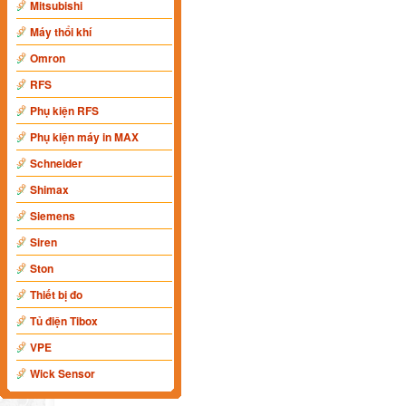
Mitsubishi
Máy thổi khí
Omron
RFS
Phụ kiện RFS
Phụ kiện máy in MAX
Schneider
Shimax
Siemens
Siren
Ston
Thiết bị đo
Tủ điện Tibox
VPE
Wick Sensor