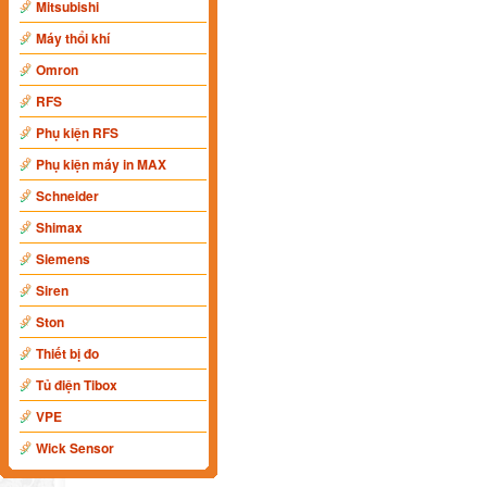
Mitsubishi
Máy thổi khí
Omron
RFS
Phụ kiện RFS
Phụ kiện máy in MAX
Schneider
Shimax
Siemens
Siren
Ston
Thiết bị đo
Tủ điện Tibox
VPE
Wick Sensor