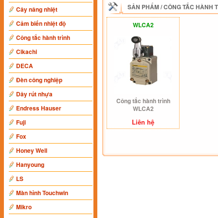
SẢN PHẨM
/
CÔNG TẮC HÀNH 
Cây nâng nhiệt
Cảm biến nhiệt độ
WLCA2
Công tắc hành trình
Cikachi
DECA
Đèn công nghiệp
Dây rút nhựa
Công tắc hành trình
Endress Hauser
WLCA2
Liên hệ
Fuji
Fox
Honey Well
Hanyoung
LS
Màn hình Touchwin
Mikro