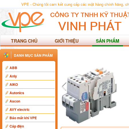
VPE - Chúng tôi cam kết cung cấp các mặt hàng chính hãng, chất
TRANG CHỦ
GIỚI THIỆU
SẢN PHẨM
DANH MỤC SẢN PHẨM
ABB
Anly
AIKO
Autonics
Ascon
AVY electric
Báo mất khí VPE
Cáp điện