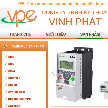
VPE - Chúng tôi cam kết cung cấp các mặt hàng chính hãng, chất
TRANG CHỦ
GIỚI THIỆU
SẢN PHẨM
DANH MỤC SẢN PHẨM
ABB
Anly
AIKO
Autonics
Ascon
AVY electric
Báo mất khí VPE
Cáp điện