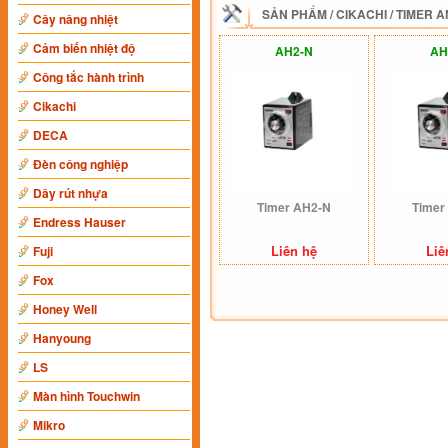
SẢN PHẨM
/
CIKACHI
/
TIMER 
Cây nâng nhiệt
Cảm biến nhiệt độ
AH2-N
AH
Công tắc hành trình
Cikachi
DECA
Đèn công nghiệp
Dây rút nhựa
Timer AH2-N
Timer
Endress Hauser
Liên hệ
Liê
Fuji
Fox
Honey Well
Hanyoung
LS
Màn hình Touchwin
Mikro