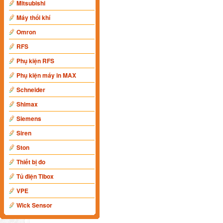
Mitsubishi
Máy thổi khí
Omron
RFS
Phụ kiện RFS
Phụ kiện máy in MAX
Schneider
Shimax
Siemens
Siren
Ston
Thiết bị đo
Tủ điện Tibox
VPE
Wick Sensor