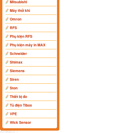
Mitsubishi
Máy thổi khí
Omron
RFS
Phụ kiện RFS
Phụ kiện máy in MAX
Schneider
Shimax
Siemens
Siren
Ston
Thiết bị đo
Tủ điện Tibox
VPE
Wick Sensor