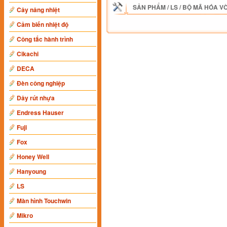
SẢN PHẨM
/
LS
/
BỘ MÃ HÓA V
Cây nâng nhiệt
Cảm biến nhiệt độ
Công tắc hành trình
Cikachi
DECA
Đèn công nghiệp
Dây rút nhựa
Endress Hauser
Fuji
Fox
Honey Well
Hanyoung
LS
Màn hình Touchwin
Mikro