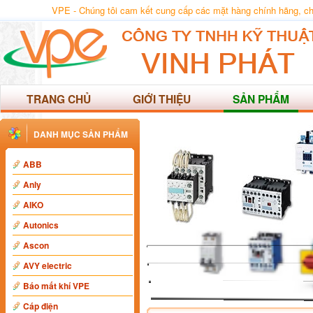
VPE - Chúng tôi cam kết cung cấp các mặt hàng chính hãng, chất
TRANG CHỦ
GIỚI THIỆU
SẢN PHẨM
DANH MỤC SẢN PHẨM
ABB
Anly
AIKO
Autonics
Ascon
AVY electric
Báo mất khí VPE
Cáp điện