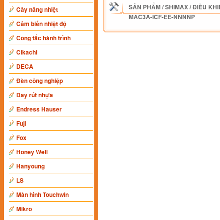
SẢN PHẨM
/
SHIMAX
/
ĐIỀU KHI
Cây nâng nhiệt
MAC3A-ICF-EE-NNNNP
Cảm biến nhiệt độ
Công tắc hành trình
Cikachi
DECA
Đèn công nghiệp
Dây rút nhựa
Endress Hauser
Fuji
Fox
Honey Well
Hanyoung
LS
Màn hình Touchwin
Mikro