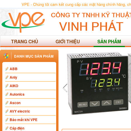
VPE - Chúng tôi cam kết cung cấp các mặt hàng chính hãng, chất
TRANG CHỦ
GIỚI THIỆU
SẢN PHẨM
DANH MỤC SẢN PHẨM
ABB
Anly
AIKO
Autonics
Ascon
AVY electric
Báo mất khí VPE
Cáp điện