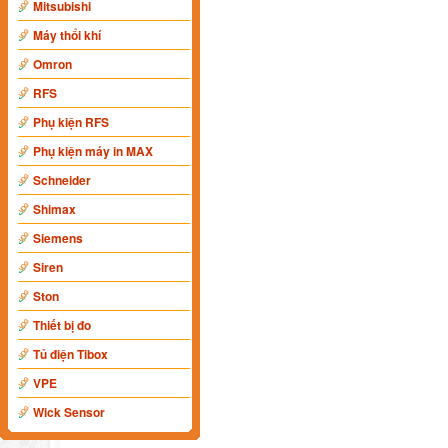
Mitsubishi
Máy thổi khí
Omron
RFS
Phụ kiện RFS
Phụ kiện máy in MAX
Schneider
Shimax
Siemens
Siren
Ston
Thiết bị đo
Tủ điện Tibox
VPE
Wick Sensor