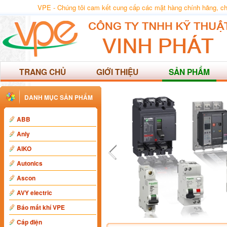
VPE - Chúng tôi cam kết cung cấp các mặt hàng chính hãng, chất
TRANG CHỦ
GIỚI THIỆU
SẢN PHẨM
DANH MỤC SẢN PHẨM
ABB
Anly
AIKO
Autonics
Ascon
AVY electric
Báo mất khí VPE
Cáp điện