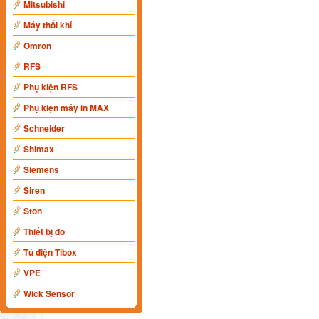
Mitsubishi
Máy thổi khí
Omron
RFS
Phụ kiện RFS
Phụ kiện máy in MAX
Schneider
Shimax
Siemens
Siren
Ston
Thiết bị đo
Tủ điện Tibox
VPE
Wick Sensor