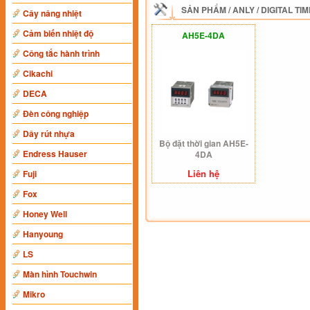
SẢN PHẨM
/
ANLY
/
DIGITAL TI
Cây nâng nhiệt
Cảm biến nhiệt độ
AH5E-4DA
Công tắc hành trình
Cikachi
DECA
Đèn công nghiệp
Dây rút nhựa
Bộ đặt thời gian AH5E-
Endress Hauser
4DA
Liên hệ
Fuji
Fox
Honey Well
Hanyoung
LS
Màn hình Touchwin
Mikro