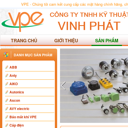
VPE - Chúng tôi cam kết cung cấp các mặt hàng chính hãng, chất
TRANG CHỦ
GIỚI THIỆU
SẢN PHẨM
DANH MỤC SẢN PHẨM
ABB
Anly
AIKO
Autonics
Ascon
AVY electric
Báo mất khí VPE
Cáp điện