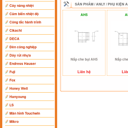
SẢN PHẨM
/
ANLY
/
PHỤ KIỆN 
Cây nâng nhiệt
Cảm biến nhiệt độ
AH5
A
Công tắc hành trình
Cikachi
DECA
Đèn công nghiệp
Dây rút nhựa
Nắp che bụi AH5
Nắp che
Endress Hauser
Liên hệ
Liê
Fuji
Fox
Honey Well
Hanyoung
LS
Màn hình Touchwin
Mikro