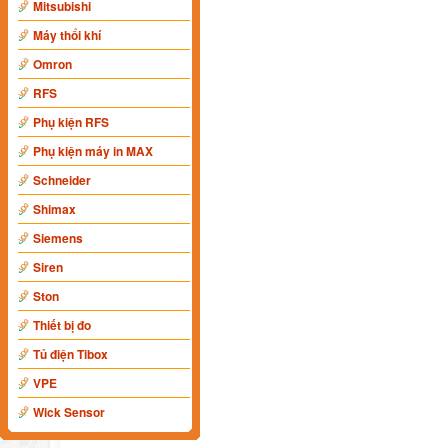
Mitsubishi
Máy thổi khí
Omron
RFS
Phụ kiện RFS
Phụ kiện máy in MAX
Schneider
Shimax
Siemens
Siren
Ston
Thiết bị đo
Tủ điện Tibox
VPE
Wick Sensor