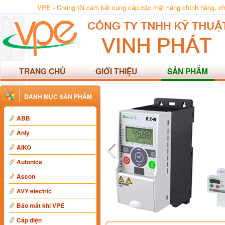
VPE - Chúng tôi cam kết cung cấp các mặt hàng chính hãng, chất
TRANG CHỦ
GIỚI THIỆU
SẢN PHẨM
DANH MỤC SẢN PHẨM
ABB
Anly
AIKO
Autonics
Ascon
AVY electric
Báo mất khí VPE
Cáp điện