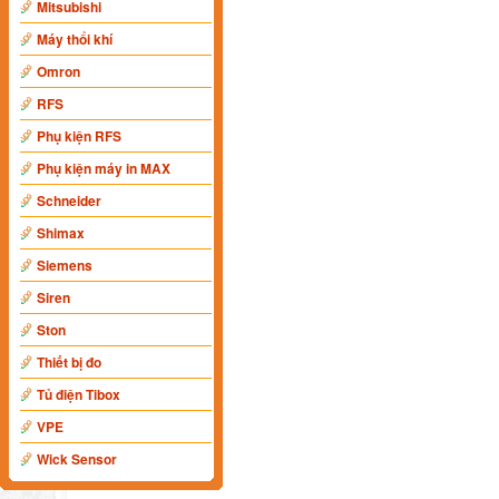
Mitsubishi
Máy thổi khí
Omron
RFS
Phụ kiện RFS
Phụ kiện máy in MAX
Schneider
Shimax
Siemens
Siren
Ston
Thiết bị đo
Tủ điện Tibox
VPE
Wick Sensor