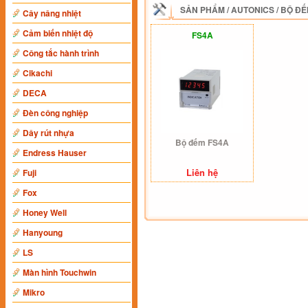
SẢN PHẨM
/
AUTONICS
/
BỘ ĐẾ
Cây nâng nhiệt
Cảm biến nhiệt độ
FS4A
Công tắc hành trình
Cikachi
DECA
Đèn công nghiệp
Dây rút nhựa
Bộ đếm FS4A
Endress Hauser
Liên hệ
Fuji
Fox
Honey Well
Hanyoung
LS
Màn hình Touchwin
Mikro