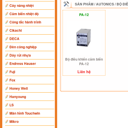
SẢN PHẨM
/
AUTONICS
/
BỘ ĐI
Cây nâng nhiệt
Cảm biến nhiệt độ
PA-12
Công tắc hành trình
Cikachi
DECA
Đèn công nghiệp
Dây rút nhựa
Bộ điều khiển cảm biến
Endress Hauser
PA-12
Liên hệ
Fuji
Fox
Honey Well
Hanyoung
LS
Màn hình Touchwin
Mikro