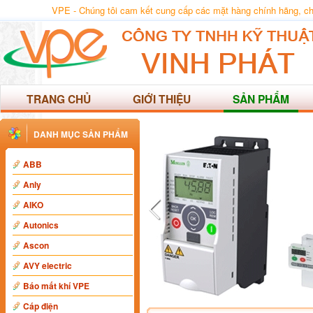
VPE - Chúng tôi cam kết cung cấp các mặt hàng chính hãng, chất
TRANG CHỦ
GIỚI THIỆU
SẢN PHẨM
DANH MỤC SẢN PHẨM
ABB
Anly
AIKO
Autonics
Ascon
AVY electric
Báo mất khí VPE
Cáp điện