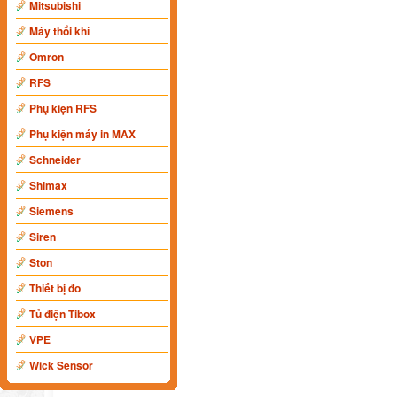
Mitsubishi
Máy thổi khí
Omron
RFS
Phụ kiện RFS
Phụ kiện máy in MAX
Schneider
Shimax
Siemens
Siren
Ston
Thiết bị đo
Tủ điện Tibox
VPE
Wick Sensor