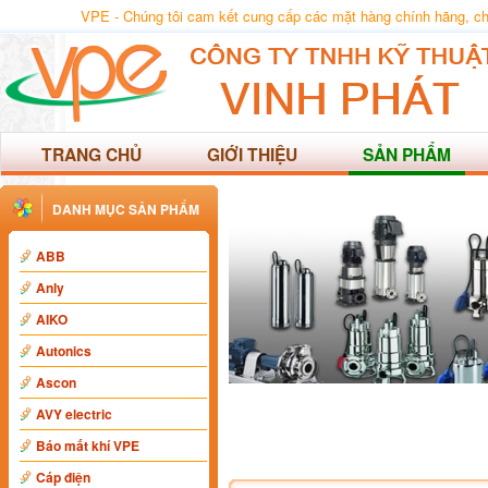
VPE - Chúng tôi cam kết cung cấp các mặt hàng chính hãng, chất
TRANG CHỦ
GIỚI THIỆU
SẢN PHẨM
DANH MỤC SẢN PHẨM
ABB
Anly
AIKO
Autonics
Ascon
AVY electric
Báo mất khí VPE
Cáp điện