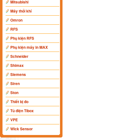
Mitsubishi
Máy thổi khí
Omron
RFS
Phụ kiện RFS
Phụ kiện máy in MAX
Schneider
Shimax
Siemens
Siren
Ston
Thiết bị đo
Tủ điện Tibox
VPE
Wick Sensor