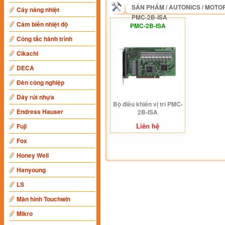
SẢN PHẨM
/
AUTONICS
/
MOTOR
Cây nâng nhiệt
PMC-2B-ISA
Cảm biến nhiệt độ
PMC-2B-ISA
Công tắc hành trình
Cikachi
DECA
Đèn công nghiệp
Dây rút nhựa
Bộ điều khiển vị trí PMC-
Endress Hauser
2B-ISA
Liên hệ
Fuji
Fox
Honey Well
Hanyoung
LS
Màn hình Touchwin
Mikro