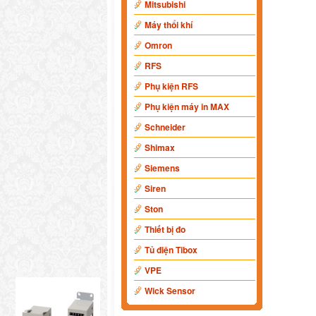
Mitsubishi
Máy thổi khí
Omron
RFS
Phụ kiện RFS
Phụ kiện máy in MAX
Schneider
Shimax
Siemens
Siren
Ston
Thiết bị đo
Tủ điện Tibox
VPE
Wick Sensor