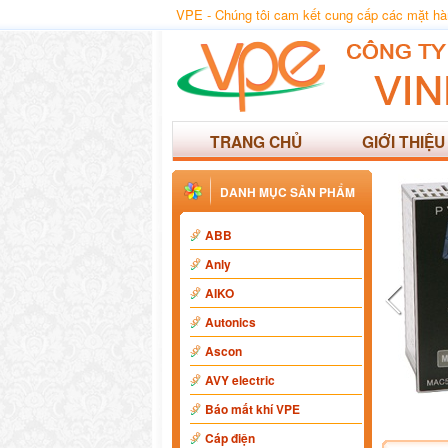
VPE - Chúng tôi cam kết cung cấp các mặt hàng
TRANG CHỦ
GIỚI THIỆU
DANH MỤC SẢN PHẨM
ABB
Anly
AIKO
Autonics
Ascon
AVY electric
Báo mất khí VPE
Cáp điện