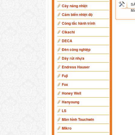
S
Cây nâng nhiệt
M
Cảm biến nhiệt độ
Công tắc hành trình
Cikachi
DECA
Đèn công nghiệp
Dây rút nhựa
Endress Hauser
Fuji
Fox
Honey Well
Hanyoung
LS
Màn hình Touchwin
Mikro