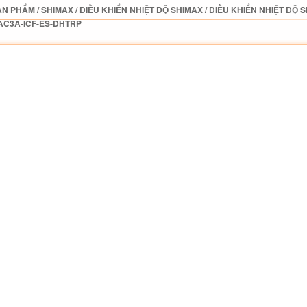
ẢN PHẨM
/
SHIMAX
/
ĐIỀU KHIỂN NHIỆT ĐỘ SHIMAX
/
ĐIỀU KHIỂN NHIỆT ĐỘ 
AC3A-ICF-ES-DHTRP