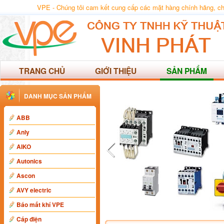
VPE - Chúng tôi cam kết cung cấp các mặt hàng chính hãng, chất
TRANG CHỦ
GIỚI THIỆU
SẢN PHẨM
DANH MỤC SẢN PHẨM
ABB
Anly
AIKO
Autonics
Ascon
AVY electric
Báo mất khí VPE
Cáp điện