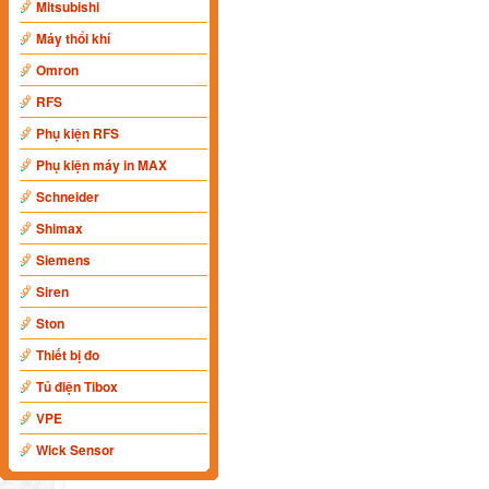
Mitsubishi
Máy thổi khí
Omron
RFS
Phụ kiện RFS
Phụ kiện máy in MAX
Schneider
Shimax
Siemens
Siren
Ston
Thiết bị đo
Tủ điện Tibox
VPE
Wick Sensor