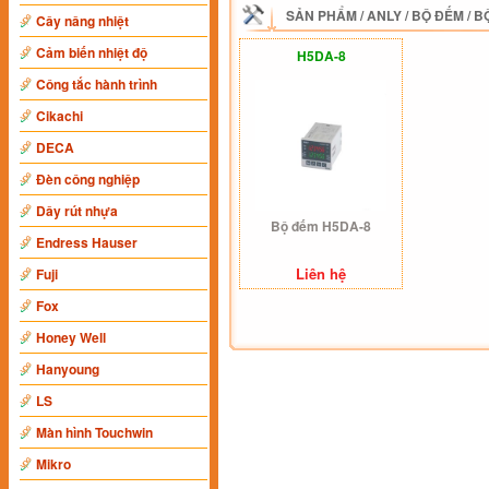
SẢN PHẨM
/
ANLY
/
BỘ ĐẾM
/
B
Cây nâng nhiệt
Cảm biến nhiệt độ
H5DA-8
Công tắc hành trình
Cikachi
DECA
Đèn công nghiệp
Dây rút nhựa
Bộ đếm H5DA-8
Endress Hauser
Liên hệ
Fuji
Fox
Honey Well
Hanyoung
LS
Màn hình Touchwin
Mikro