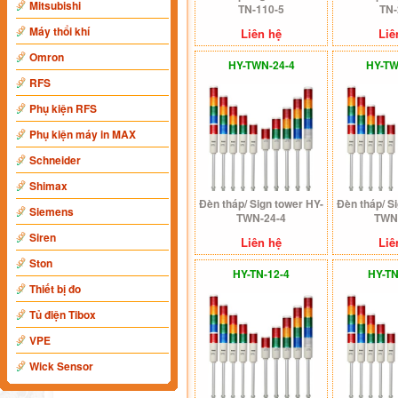
Mitsubishi
TN-110-5
TN-
Máy thổi khí
Liên hệ
Liê
Omron
HY-TWN-24-4
HY-TW
RFS
Phụ kiện RFS
Phụ kiện máy in MAX
Schneider
Shimax
Đèn tháp/ Sign tower HY-
Đèn tháp/ S
Siemens
TWN-24-4
TWN
Siren
Liên hệ
Liê
Ston
HY-TN-12-4
HY-TN
Thiết bị đo
Tủ điện Tibox
VPE
Wick Sensor