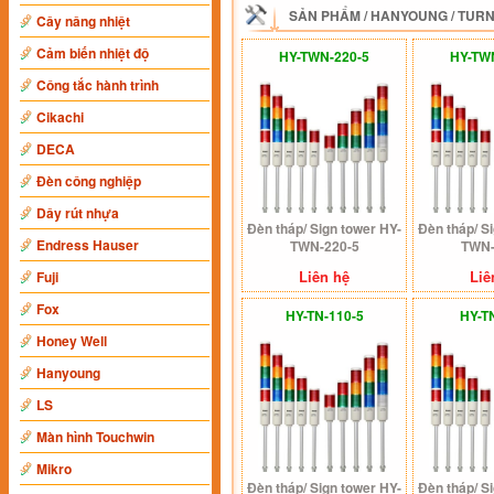
SẢN PHẨM
/
HANYOUNG
/
TURN
Cây nâng nhiệt
Cảm biến nhiệt độ
HY-TWN-220-5
HY-TW
Công tắc hành trình
Cikachi
DECA
Đèn công nghiệp
Dây rút nhựa
Đèn tháp/ Sign tower HY-
Đèn tháp/ S
Endress Hauser
TWN-220-5
TWN-
Liên hệ
Liê
Fuji
Fox
HY-TN-110-5
HY-T
Honey Well
Hanyoung
LS
Màn hình Touchwin
Mikro
Đèn tháp/ Sign tower HY-
Đèn tháp/ S