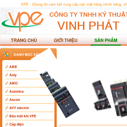
VPE - Chúng tôi cam kết cung cấp các mặt hàng chính hãng, 
TRANG CHỦ
GIỚI THIỆU
SẢN PHẨM
DANH MỤC SẢN PHẨM
ABB
Anly
AIKO
Autonics
Ascon
AVY electric
Báo mất khí VPE
Cáp điện