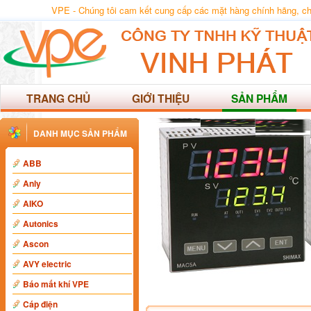
VPE - Chúng tôi cam kết cung cấp các mặt hàng chính hãng, chất
TRANG CHỦ
GIỚI THIỆU
SẢN PHẨM
DANH MỤC SẢN PHẨM
ABB
Anly
AIKO
Autonics
Ascon
AVY electric
Báo mất khí VPE
Cáp điện