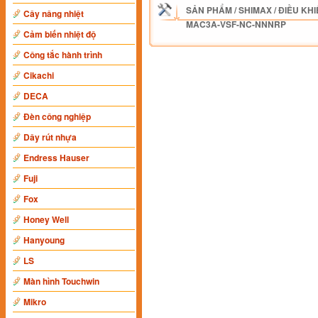
SẢN PHẨM
/
SHIMAX
/
ĐIỀU KHI
Cây nâng nhiệt
MAC3A-VSF-NC-NNNRP
Cảm biến nhiệt độ
Công tắc hành trình
Cikachi
DECA
Đèn công nghiệp
Dây rút nhựa
Endress Hauser
Fuji
Fox
Honey Well
Hanyoung
LS
Màn hình Touchwin
Mikro