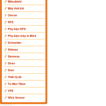
Mitsubishi
Máy thổi khí
Omron
RFS
Phụ kiện RFS
Phụ kiện máy in MAX
Schneider
Shimax
Siemens
Siren
Ston
Thiết bị đo
Tủ điện Tibox
VPE
Wick Sensor