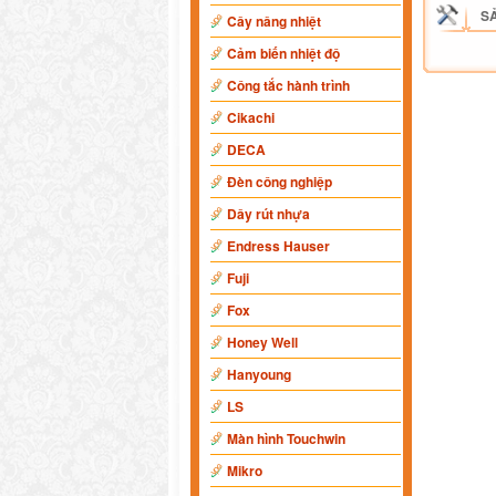
S
Cây nâng nhiệt
Cảm biến nhiệt độ
Công tắc hành trình
Cikachi
DECA
Đèn công nghiệp
Dây rút nhựa
Endress Hauser
Fuji
Fox
Honey Well
Hanyoung
LS
Màn hình Touchwin
Mikro