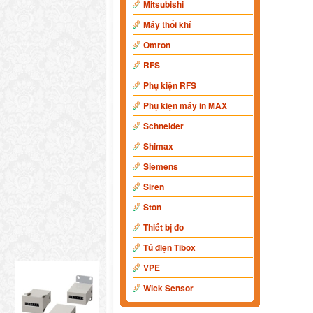
Mitsubishi
Máy thổi khí
Omron
RFS
Phụ kiện RFS
Phụ kiện máy in MAX
Schneider
Shimax
Siemens
Siren
Ston
Thiết bị đo
Tủ điện Tibox
VPE
Wick Sensor