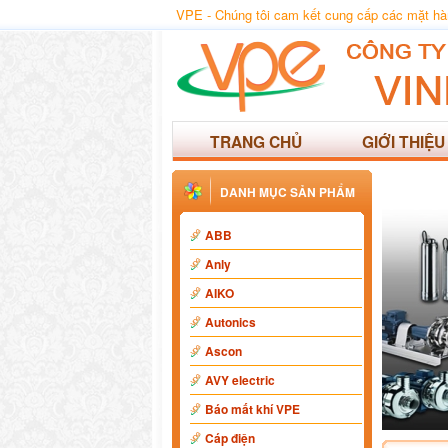
VPE - Chúng tôi cam kết cung cấp các mặt hàng
TRANG CHỦ
GIỚI THIỆU
DANH MỤC SẢN PHẨM
ABB
Anly
AIKO
Autonics
Ascon
AVY electric
Báo mất khí VPE
Cáp điện