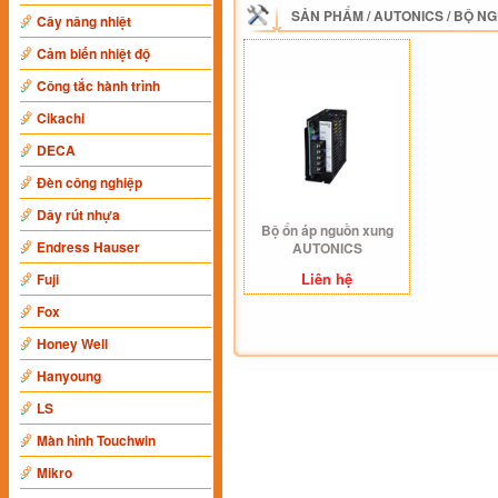
SẢN PHẨM
/
AUTONICS
/
BỘ NG
Cây nâng nhiệt
Cảm biến nhiệt độ
Công tắc hành trình
Cikachi
DECA
Đèn công nghiệp
Dây rút nhựa
Bộ ổn áp nguồn xung
Endress Hauser
AUTONICS
Liên hệ
Fuji
Fox
Honey Well
Hanyoung
LS
Màn hình Touchwin
Mikro