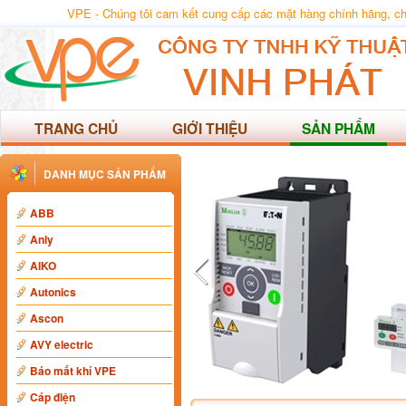
VPE - Chúng tôi cam kết cung cấp các mặt hàng chính hãng, chất
TRANG CHỦ
GIỚI THIỆU
SẢN PHẨM
DANH MỤC SẢN PHẨM
ABB
Anly
AIKO
Autonics
Ascon
AVY electric
Báo mất khí VPE
Cáp điện