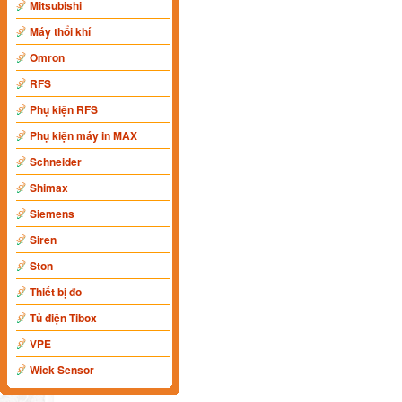
Mitsubishi
Máy thổi khí
Omron
RFS
Phụ kiện RFS
Phụ kiện máy in MAX
Schneider
Shimax
Siemens
Siren
Ston
Thiết bị đo
Tủ điện Tibox
VPE
Wick Sensor