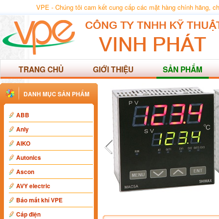
VPE - Chúng tôi cam kết cung cấp các mặt hàng chính hãng, chất
TRANG CHỦ
GIỚI THIỆU
SẢN PHẨM
DANH MỤC SẢN PHẨM
ABB
Anly
AIKO
Autonics
Ascon
AVY electric
Báo mất khí VPE
Cáp điện