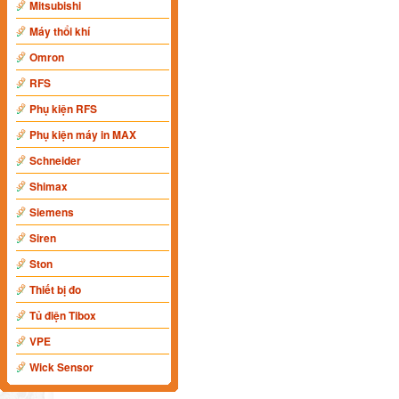
Mitsubishi
Máy thổi khí
Omron
RFS
Phụ kiện RFS
Phụ kiện máy in MAX
Schneider
Shimax
Siemens
Siren
Ston
Thiết bị đo
Tủ điện Tibox
VPE
Wick Sensor