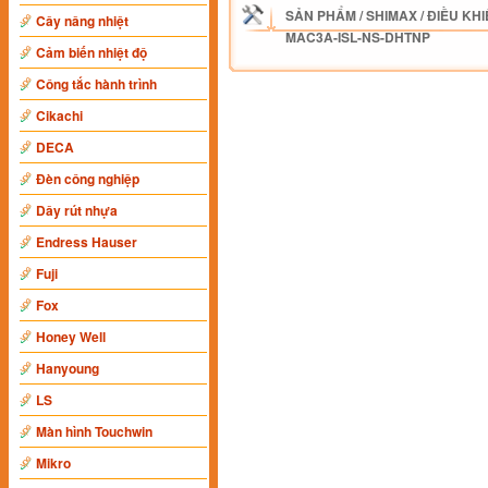
SẢN PHẨM
/
SHIMAX
/
ĐIỀU KHI
Cây nâng nhiệt
MAC3A-ISL-NS-DHTNP
Cảm biến nhiệt độ
Công tắc hành trình
Cikachi
DECA
Đèn công nghiệp
Dây rút nhựa
Endress Hauser
Fuji
Fox
Honey Well
Hanyoung
LS
Màn hình Touchwin
Mikro