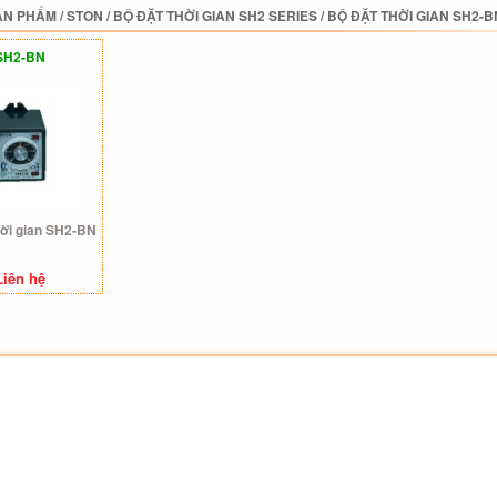
ẢN PHẨM
/
STON
/
BỘ ĐẶT THỜI GIAN SH2 SERIES
/
BỘ ĐẶT THỜI GIAN SH2-B
SH2-BN
hời gian SH2-BN
Liên hệ