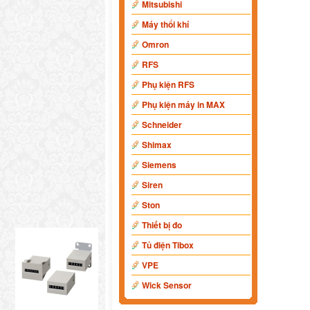
Mitsubishi
Máy thổi khí
Omron
RFS
Phụ kiện RFS
Phụ kiện máy in MAX
Schneider
Shimax
Siemens
Siren
Ston
Thiết bị đo
Tủ điện Tibox
VPE
Wick Sensor