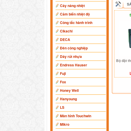
S
Cây nâng nhiệt
Cảm biến nhiệt độ
Công tắc hành trình
Cikachi
DECA
Đèn công nghiệp
Dây rút nhựa
Bộ đặt t
Endress Hauser
Fuji
Fox
Honey Well
Hanyoung
LS
Màn hình Touchwin
Mikro