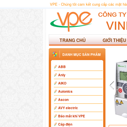
VPE - Chúng tôi cam kết cung cấp các mặt hàng
TRANG CHỦ
GIỚI THIỆU
DANH MỤC SẢN PHẨM
ABB
Anly
AIKO
Autonics
Ascon
AVY electric
Báo mất khí VPE
Cáp điện