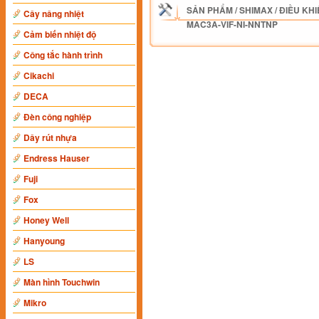
SẢN PHẨM
/
SHIMAX
/
ĐIỀU KHI
Cây nâng nhiệt
MAC3A-VIF-NI-NNTNP
Cảm biến nhiệt độ
Công tắc hành trình
Cikachi
DECA
Đèn công nghiệp
Dây rút nhựa
Endress Hauser
Fuji
Fox
Honey Well
Hanyoung
LS
Màn hình Touchwin
Mikro