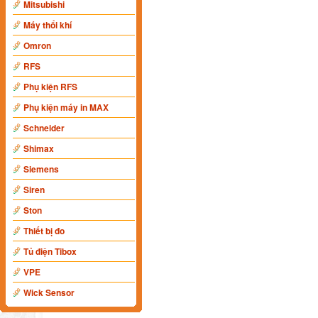
Mitsubishi
Máy thổi khí
Omron
RFS
Phụ kiện RFS
Phụ kiện máy in MAX
Schneider
Shimax
Siemens
Siren
Ston
Thiết bị đo
Tủ điện Tibox
VPE
Wick Sensor