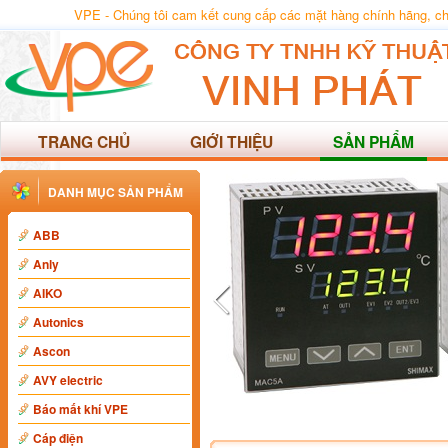
VPE - Chúng tôi cam kết cung cấp các mặt hàng chính hãng, chất
TRANG CHỦ
GIỚI THIỆU
SẢN PHẨM
DANH MỤC SẢN PHẨM
ABB
Anly
AIKO
Autonics
Ascon
AVY electric
Báo mất khí VPE
Cáp điện