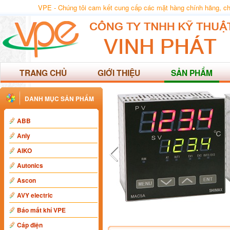
VPE - Chúng tôi cam kết cung cấp các mặt hàng chính hãng, chất
TRANG CHỦ
GIỚI THIỆU
SẢN PHẨM
DANH MỤC SẢN PHẨM
ABB
Anly
AIKO
Autonics
Ascon
AVY electric
Báo mất khí VPE
Cáp điện