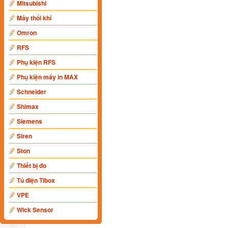
Mitsubishi
Máy thổi khí
Omron
RFS
Phụ kiện RFS
Phụ kiện máy in MAX
Schneider
Shimax
Siemens
Siren
Ston
Thiết bị đo
Tủ điện Tibox
VPE
Wick Sensor