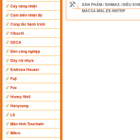
SẢN PHẨM
/
SHIMAX
/
ĐIỀU KHI
Cây nâng nhiệt
MAC3A-MSL-EE-NNTRP
Cảm biến nhiệt độ
Công tắc hành trình
Cikachi
DECA
Đèn công nghiệp
Dây rút nhựa
Endress Hauser
Fuji
Fox
Honey Well
Hanyoung
LS
Màn hình Touchwin
Mikro