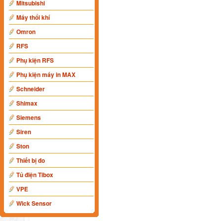
Mitsubishi
Máy thổi khí
Omron
RFS
Phụ kiện RFS
Phụ kiện máy in MAX
Schneider
Shimax
Siemens
Siren
Ston
Thiết bị đo
Tủ điện Tibox
VPE
Wick Sensor