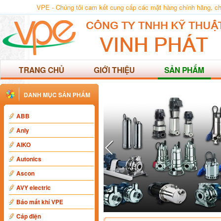
VPE - Chúng tôi cam kết cung cấp các mặt hàng chính hãng, chất
TRANG CHỦ
GIỚI THIỆU
SẢN PHẨM
DANH MỤC SẢN PHẨM
ABB
Anly
AIKO
Autonics
Ascon
AVY electric
Báo mất khí VPE
Cáp điện