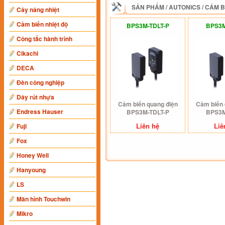
SẢN PHẨM
/
AUTONICS
/
CẢM B
Cây nâng nhiệt
Cảm biến nhiệt độ
BPS3M-TDLT-P
BPS3M
Công tắc hành trình
Cikachi
DECA
Đèn công nghiệp
Dây rút nhựa
Cảm biến quang điện
Cảm biến 
Endress Hauser
BPS3M-TDLT-P
BPS3M
Liên hệ
Liê
Fuji
Fox
Honey Well
Hanyoung
LS
Màn hình Touchwin
Mikro