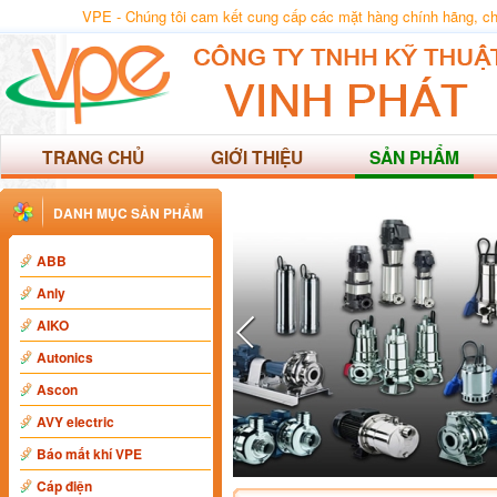
VPE - Chúng tôi cam kết cung cấp các mặt hàng chính hãng, chất
TRANG CHỦ
GIỚI THIỆU
SẢN PHẨM
DANH MỤC SẢN PHẨM
ABB
Anly
AIKO
Autonics
Ascon
AVY electric
Báo mất khí VPE
Cáp điện