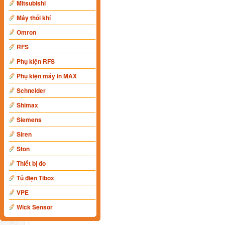
Mitsubishi
Máy thổi khí
Omron
RFS
Phụ kiện RFS
Phụ kiện máy in MAX
Schneider
Shimax
Siemens
Siren
Ston
Thiết bị đo
Tủ điện Tibox
VPE
Wick Sensor