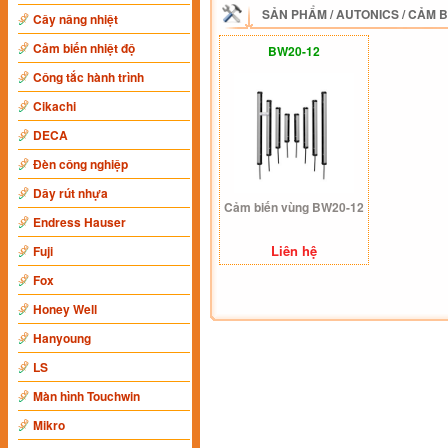
SẢN PHẨM
/
AUTONICS
/
CẢM B
Cây nâng nhiệt
Cảm biến nhiệt độ
BW20-12
Công tắc hành trình
Cikachi
DECA
Đèn công nghiệp
Dây rút nhựa
Cảm biến vùng BW20-12
Endress Hauser
Liên hệ
Fuji
Fox
Honey Well
Hanyoung
LS
Màn hình Touchwin
Mikro