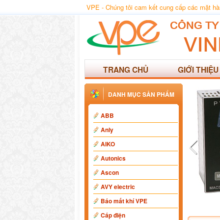
VPE - Chúng tôi cam kết cung cấp các mặt hàng
TRANG CHỦ
GIỚI THIỆU
DANH MỤC SẢN PHẨM
ABB
Anly
AIKO
Autonics
Ascon
AVY electric
Báo mất khí VPE
Cáp điện