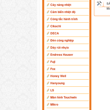
S
Cây nâng nhiệt
M
Cảm biến nhiệt độ
Công tắc hành trình
Cikachi
DECA
Đèn công nghiệp
Dây rút nhựa
Endress Hauser
Fuji
Fox
Honey Well
Hanyoung
LS
Màn hình Touchwin
Mikro