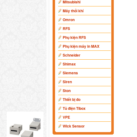
Mitsubishi
Máy thổi khí
Omron
RFS
Phụ kiện RFS
Phụ kiện máy in MAX
Schneider
Shimax
Siemens
Siren
Ston
Thiết bị đo
Tủ điện Tibox
VPE
Wick Sensor