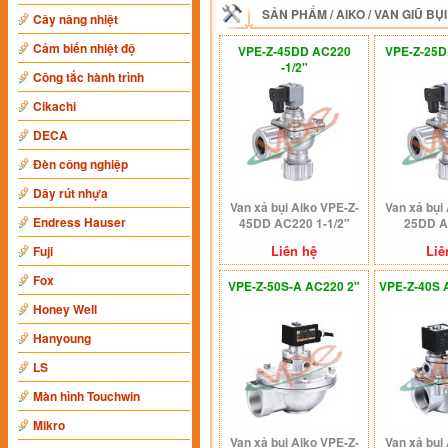
SẢN PHẨM
/
AIKO
/
VAN GIŨ BỤI
Cây nâng nhiệt
Cảm biến nhiệt độ
VPE-Z-45DD AC220
VPE-Z-25D
-1/2"
Công tắc hành trình
Cikachi
DECA
Đèn công nghiệp
Dây rút nhựa
Van xả bụi Aiko VPE-Z-
Van xả bụi
Endress Hauser
45DD AC220 1-1/2"
25DD A
Liên hệ
Liê
Fuji
Fox
VPE-Z-50S-A AC220 2"
VPE-Z-40S 
Honey Well
Hanyoung
LS
Màn hình Touchwin
Mikro
Van xả bụi Aiko VPE-Z-
Van xả bụi