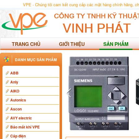
VPE - Chúng tôi cam kết cung cấp các mặt hàng chính hãng, chất
TRANG CHỦ
GIỚI THIỆU
SẢN PHẨM
DANH MỤC SẢN PHẨM
ABB
Anly
AIKO
Autonics
Ascon
AVY electric
Báo mất khí VPE
Cáp điện