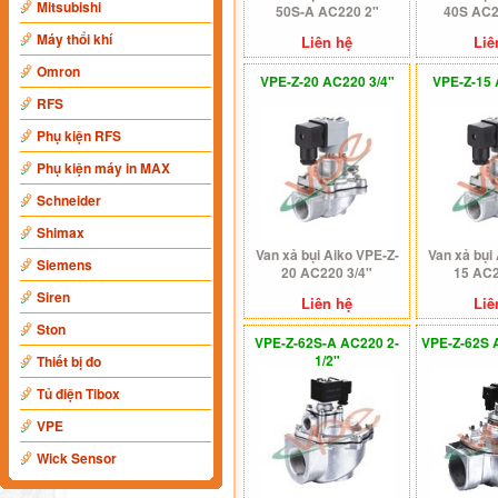
Mitsubishi
50S-A AC220 2"
40S AC2
Máy thổi khí
Liên hệ
Liê
Omron
VPE-Z-20 AC220 3/4"
VPE-Z-15 
RFS
Phụ kiện RFS
Phụ kiện máy in MAX
Schneider
Shimax
Van xả bụi Aiko VPE-Z-
Van xả bụi
Siemens
20 AC220 3/4"
15 AC2
Siren
Liên hệ
Liê
Ston
VPE-Z-62S-A AC220 2-
VPE-Z-62S 
1/2"
Thiết bị đo
Tủ điện Tibox
VPE
Wick Sensor