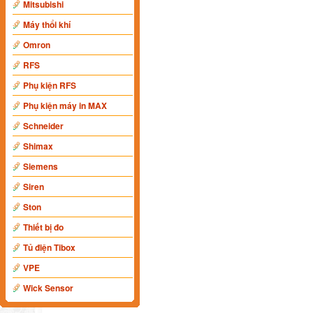
Mitsubishi
Máy thổi khí
Omron
RFS
Phụ kiện RFS
Phụ kiện máy in MAX
Schneider
Shimax
Siemens
Siren
Ston
Thiết bị đo
Tủ điện Tibox
VPE
Wick Sensor