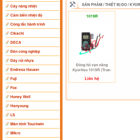
SẢN PHẨM
/
THIẾT BỊ ĐO
/
KYOR
Cây nâng nhiệt
Cảm biến nhiệt độ
1019R
Công tắc hành trình
Cikachi
DECA
Đèn công nghiệp
Dây rút nhựa
Đồng hồ vạn năng
Endress Hauser
Kyoritsu 1019R (True-
RMS)
Liên hệ
Fuji
Fox
Honey Well
Hanyoung
LS
Màn hình Touchwin
Mikro