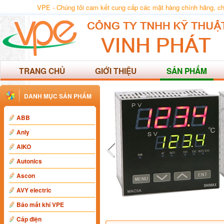
VPE - Chúng tôi cam kết cung cấp các mặt hàng chính hãng, chất
TRANG CHỦ
GIỚI THIỆU
SẢN PHẨM
DANH MỤC SẢN PHẨM
ABB
Anly
AIKO
Autonics
Ascon
AVY electric
Báo mất khí VPE
Cáp điện