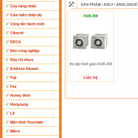
SẢN PHẨM
/
ANLY
/
ANALOGUE
Cây nâng nhiệt
Cảm biến nhiệt độ
H3B-RB
Công tắc hành trình
Cikachi
DECA
Đèn công nghiệp
Dây rút nhựa
Bộ đặt thời gian H3B-RB
Endress Hauser
Liên hệ
Fuji
Fox
Honey Well
Hanyoung
LS
Màn hình Touchwin
Mikro