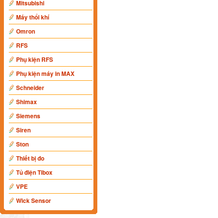
Mitsubishi
Máy thổi khí
Omron
RFS
Phụ kiện RFS
Phụ kiện máy in MAX
Schneider
Shimax
Siemens
Siren
Ston
Thiết bị đo
Tủ điện Tibox
VPE
Wick Sensor