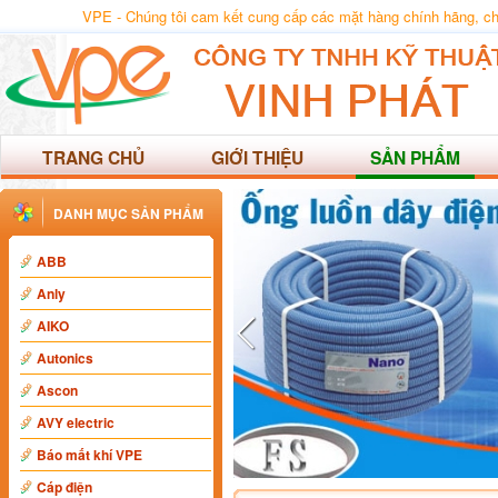
VPE - Chúng tôi cam kết cung cấp các mặt hàng chính hãng, chất
TRANG CHỦ
GIỚI THIỆU
SẢN PHẨM
DANH MỤC SẢN PHẨM
ABB
Anly
AIKO
Autonics
Ascon
AVY electric
Báo mất khí VPE
Cáp điện