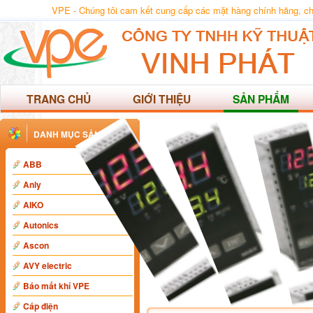
VPE - Chúng tôi cam kết cung cấp các mặt hàng chính hãng, 
TRANG CHỦ
GIỚI THIỆU
SẢN PHẨM
DANH MỤC SẢN PHẨM
ABB
Anly
AIKO
Autonics
Ascon
AVY electric
Báo mất khí VPE
Cáp điện