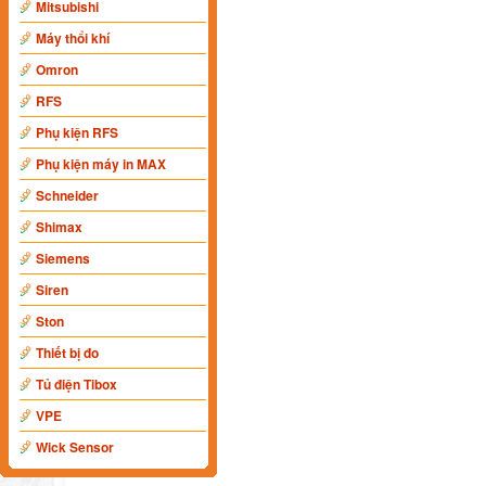
Mitsubishi
Máy thổi khí
Omron
RFS
Phụ kiện RFS
Phụ kiện máy in MAX
Schneider
Shimax
Siemens
Siren
Ston
Thiết bị đo
Tủ điện Tibox
VPE
Wick Sensor