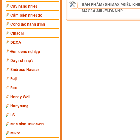
SẢN PHẨM
/
SHIMAX
/
ĐIỀU KHI
Cây nâng nhiệt
MAC3A-MIL-EI-DNNNP
Cảm biến nhiệt độ
Công tắc hành trình
Cikachi
DECA
Đèn công nghiệp
Dây rút nhựa
Endress Hauser
Fuji
Fox
Honey Well
Hanyoung
LS
Màn hình Touchwin
Mikro