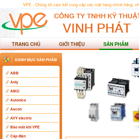
VPE - Chúng tôi cam kết cung cấp các mặt hàng chính hãng, chất
TRANG CHỦ
GIỚI THIỆU
SẢN PHẨM
DANH MỤC SẢN PHẨM
ABB
Anly
AIKO
Autonics
Ascon
AVY electric
Báo mất khí VPE
Cáp điện