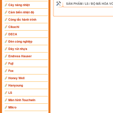
SẢN PHẨM
/
LS
/
BỘ MÃ HÓA V
Cây nâng nhiệt
Cảm biến nhiệt độ
Công tắc hành trình
Cikachi
DECA
Đèn công nghiệp
Dây rút nhựa
Endress Hauser
Fuji
Fox
Honey Well
Hanyoung
LS
Màn hình Touchwin
Mikro