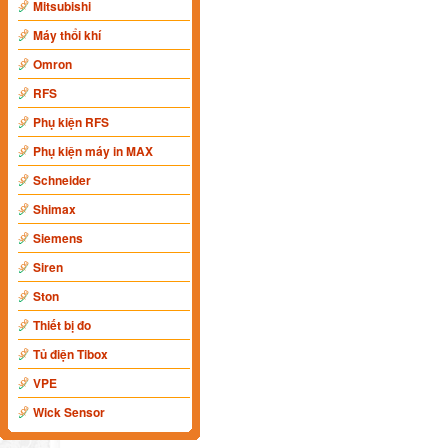
Mitsubishi
Máy thổi khí
Omron
RFS
Phụ kiện RFS
Phụ kiện máy in MAX
Schneider
Shimax
Siemens
Siren
Ston
Thiết bị đo
Tủ điện Tibox
VPE
Wick Sensor