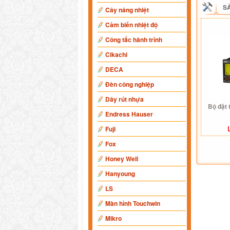
S
Cây nâng nhiệt
Cảm biến nhiệt độ
Công tắc hành trình
Cikachi
DECA
Đèn công nghiệp
Dây rút nhựa
Bộ đặt 
Endress Hauser
Fuji
Fox
Honey Well
Hanyoung
LS
Màn hình Touchwin
Mikro