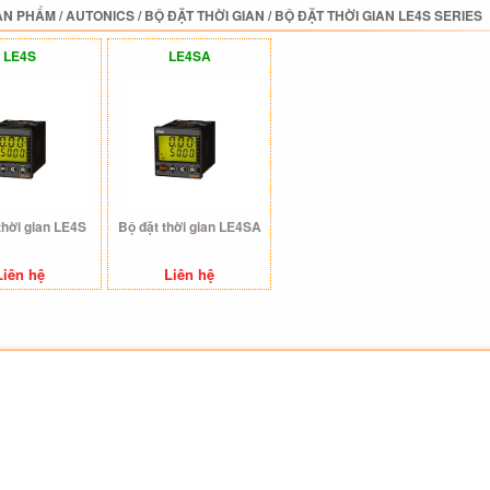
ẢN PHẨM
/
AUTONICS
/
BỘ ĐẶT THỜI GIAN
/
BỘ ĐẶT THỜI GIAN LE4S SERIES
LE4S
LE4SA
thời gian LE4S
Bộ đặt thời gian LE4SA
Liên hệ
Liên hệ