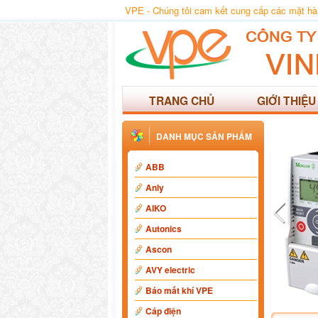
VPE - Chúng tôi cam kết cung cấp các mặt hàng
TRANG CHỦ
GIỚI THIỆU
DANH MỤC SẢN PHẨM
ABB
Anly
AIKO
Autonics
Ascon
AVY electric
Báo mất khí VPE
Cáp điện