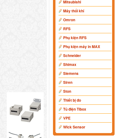
Mitsubishi
Máy thổi khí
Omron
RFS
Phụ kiện RFS
Phụ kiện máy in MAX
Schneider
Shimax
Siemens
Siren
Ston
Thiết bị đo
Tủ điện Tibox
VPE
Wick Sensor