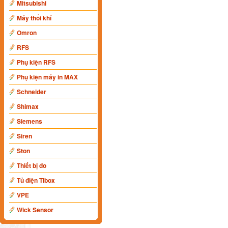
Mitsubishi
Máy thổi khí
Omron
RFS
Phụ kiện RFS
Phụ kiện máy in MAX
Schneider
Shimax
Siemens
Siren
Ston
Thiết bị đo
Tủ điện Tibox
VPE
Wick Sensor