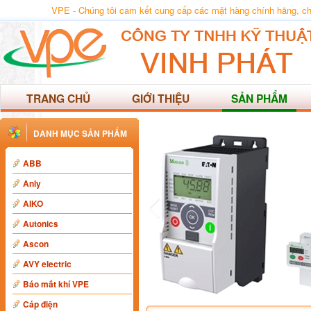
VPE - Chúng tôi cam kết cung cấp các mặt hàng chính hãng, chất
TRANG CHỦ
GIỚI THIỆU
SẢN PHẨM
DANH MỤC SẢN PHẨM
ABB
Anly
AIKO
Autonics
Ascon
AVY electric
Báo mất khí VPE
Cáp điện