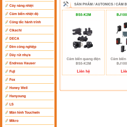
SẢN PHẨM
/
AUTONICS
/
CẢM B
Cây nâng nhiệt
Cảm biến nhiệt độ
BS5-K2M
BJ100
Công tắc hành trình
Cikachi
DECA
Đèn công nghiệp
Dây rút nhựa
Cảm biến quang điện
Cảm biến 
Endress Hauser
BS5-K2M
BJ100
Liên hệ
Liê
Fuji
Fox
Honey Well
Hanyoung
LS
Màn hình Touchwin
Mikro