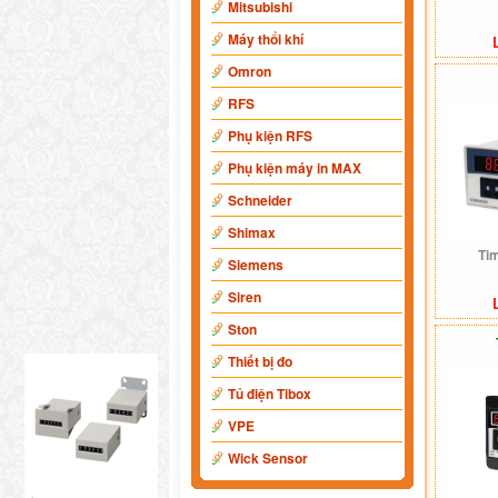
Mitsubishi
Máy thổi khí
Omron
RFS
Phụ kiện RFS
Phụ kiện máy in MAX
Schneider
Shimax
Ti
Siemens
Siren
Ston
Thiết bị đo
Tủ điện Tibox
VPE
Wick Sensor