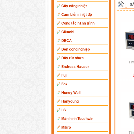
S
Cây nâng nhiệt
Cảm biến nhiệt độ
Công tắc hành trình
Cikachi
DECA
Đèn công nghiệp
Dây rút nhựa
Ti
Endress Hauser
Fuji
Fox
Honey Well
Hanyoung
LS
Màn hình Touchwin
Mikro
Ti