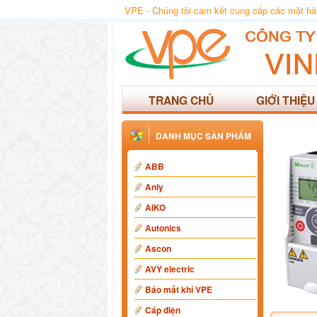
VPE - Chúng tôi cam kết cung cấp các mặt hàng
TRANG CHỦ
GIỚI THIỆU
DANH MỤC SẢN PHẨM
ABB
Anly
AIKO
Autonics
Ascon
AVY electric
Báo mất khí VPE
Cáp điện