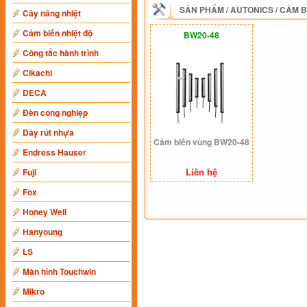
SẢN PHẨM
/
AUTONICS
/
CẢM B
Cây nâng nhiệt
Cảm biến nhiệt độ
BW20-48
Công tắc hành trình
Cikachi
DECA
Đèn công nghiệp
Dây rút nhựa
Cảm biến vùng BW20-48
Endress Hauser
Liên hệ
Fuji
Fox
Honey Well
Hanyoung
LS
Màn hình Touchwin
Mikro