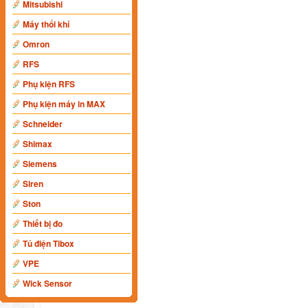
Mitsubishi
Máy thổi khí
Omron
RFS
Phụ kiện RFS
Phụ kiện máy in MAX
Schneider
Shimax
Siemens
Siren
Ston
Thiết bị đo
Tủ điện Tibox
VPE
Wick Sensor