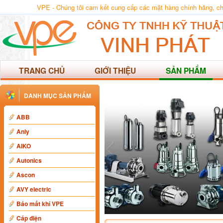
VPE - Chúng tôi cam kết cung cấp các mặt hàng chính hãng, chất
TRANG CHỦ
GIỚI THIỆU
SẢN PHẨM
DANH MỤC SẢN PHẨM
ABB
Anly
AIKO
Autonics
Ascon
AVY electric
Báo mất khí VPE
Cáp điện