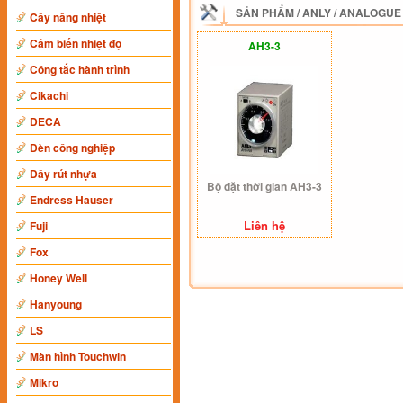
SẢN PHẨM
/
ANLY
/
ANALOGUE
Cây nâng nhiệt
Cảm biến nhiệt độ
AH3-3
Công tắc hành trình
Cikachi
DECA
Đèn công nghiệp
Dây rút nhựa
Bộ đặt thời gian AH3-3
Endress Hauser
Liên hệ
Fuji
Fox
Honey Well
Hanyoung
LS
Màn hình Touchwin
Mikro