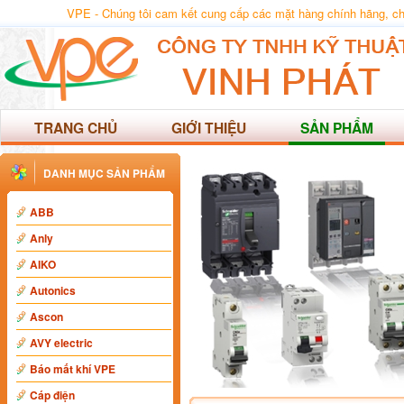
VPE - Chúng tôi cam kết cung cấp các mặt hàng chính hãng, chất
TRANG CHỦ
GIỚI THIỆU
SẢN PHẨM
DANH MỤC SẢN PHẨM
ABB
Anly
AIKO
Autonics
Ascon
AVY electric
Báo mất khí VPE
Cáp điện