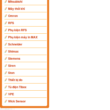
Mitsubishi
Máy thổi khí
Omron
RFS
Phụ kiện RFS
Phụ kiện máy in MAX
Schneider
Shimax
Siemens
Siren
Ston
Thiết bị đo
Tủ điện Tibox
VPE
Wick Sensor