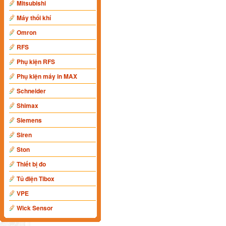
Mitsubishi
Máy thổi khí
Omron
RFS
Phụ kiện RFS
Phụ kiện máy in MAX
Schneider
Shimax
Siemens
Siren
Ston
Thiết bị đo
Tủ điện Tibox
VPE
Wick Sensor