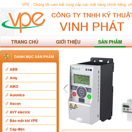
VPE - Chúng tôi cam kết cung cấp các mặt hàng chính hãng, chất
TRANG CHỦ
GIỚI THIỆU
SẢN PHẨM
DANH MỤC SẢN PHẨM
ABB
Anly
AIKO
Autonics
Ascon
AVY electric
Báo mất khí VPE
Cáp điện