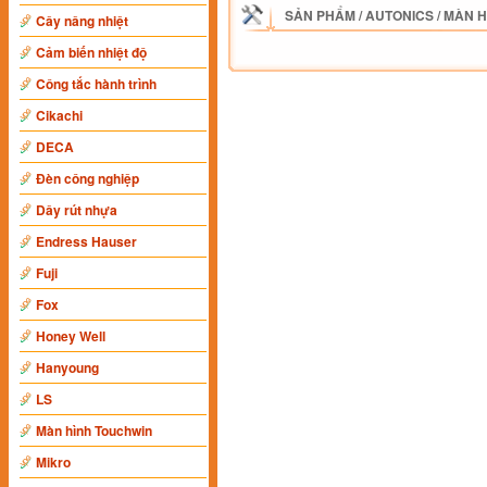
SẢN PHẨM
/
AUTONICS
/
MÀN H
Cây nâng nhiệt
Cảm biến nhiệt độ
Công tắc hành trình
Cikachi
DECA
Đèn công nghiệp
Dây rút nhựa
Endress Hauser
Fuji
Fox
Honey Well
Hanyoung
LS
Màn hình Touchwin
Mikro