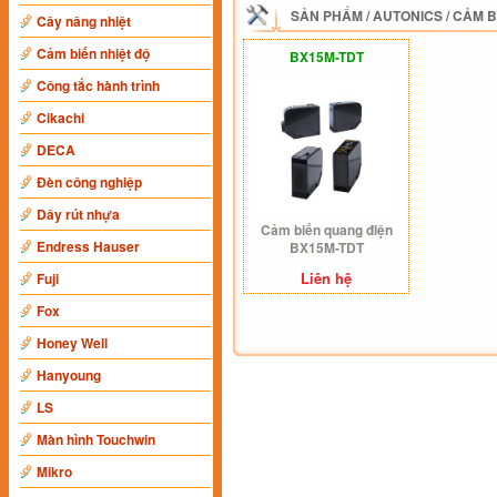
SẢN PHẨM
/
AUTONICS
/
CẢM B
Cây nâng nhiệt
Cảm biến nhiệt độ
BX15M-TDT
Công tắc hành trình
Cikachi
DECA
Đèn công nghiệp
Dây rút nhựa
Cảm biến quang điện
Endress Hauser
BX15M-TDT
Liên hệ
Fuji
Fox
Honey Well
Hanyoung
LS
Màn hình Touchwin
Mikro