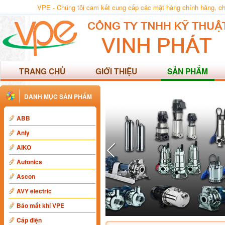
VPE - Chúng tôi cam kết cung cấp các mặt hàng chính hãng, chất
TRANG CHỦ
GIỚI THIỆU
SẢN PHẨM
DANH MỤC SẢN PHẨM
ABB
Anly
AIKO
Autonics
Ascon
AVY electric
Báo mất khí VPE
Cáp điện