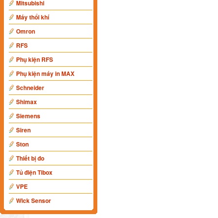
Mitsubishi
Máy thổi khí
Omron
RFS
Phụ kiện RFS
Phụ kiện máy in MAX
Schneider
Shimax
Siemens
Siren
Ston
Thiết bị đo
Tủ điện Tibox
VPE
Wick Sensor