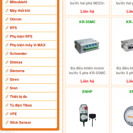
Mitsubishi
bước hai pha MD2U-
bước hai
ID20
M
Máy thổi khí
Liên hệ
Liê
Omron
KR-55MC
KR
RFS
Phụ kiện RFS
Phụ kiện máy in MAX
Schneider
Shimax
Bộ điều khiển motor
Bộ điều k
Siemens
bước 5 pha KR-55MC
bước 5 p
Siren
Liên hệ
Liê
Ston
ENHP
E
Thiết bị đo
Tủ điện Tibox
VPE
Wick Sensor