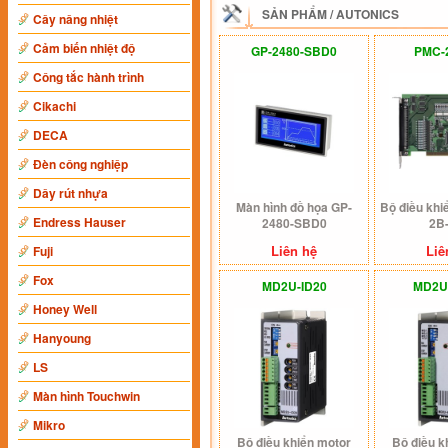
SẢN PHẨM
/
AUTONICS
Cây nâng nhiệt
Cảm biến nhiệt độ
GP-2480-SBD0
PMC-
Công tắc hành trình
Cikachi
DECA
Đèn công nghiệp
Dây rút nhựa
Màn hình đồ họa GP-
Bộ điều khiể
Endress Hauser
2480-SBD0
2B
Liên hệ
Liê
Fuji
Fox
MD2U-ID20
MD2U
Honey Well
Hanyoung
LS
Màn hình Touchwin
Mikro
Bộ điều khiển motor
Bộ điều k