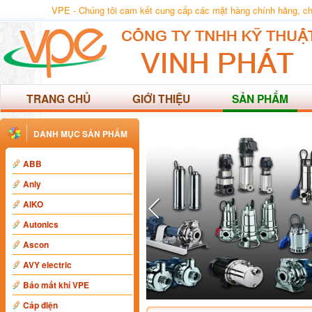
VPE - Chúng tôi cam kết cung cấp các mặt hàng chính hãng, chất
TRANG CHỦ
GIỚI THIỆU
SẢN PHẨM
DANH MỤC SẢN PHẨM
ABB
Anly
AIKO
Autonics
Ascon
AVY electric
Báo mất khí VPE
Cáp điện