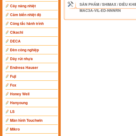
SẢN PHẨM
/
SHIMAX
/
ĐIỀU KHI
Cây nâng nhiệt
MAC3A-VIL-ED-NNNRN
Cảm biến nhiệt độ
Công tắc hành trình
Cikachi
DECA
Đèn công nghiệp
Dây rút nhựa
Endress Hauser
Fuji
Fox
Honey Well
Hanyoung
LS
Màn hình Touchwin
Mikro