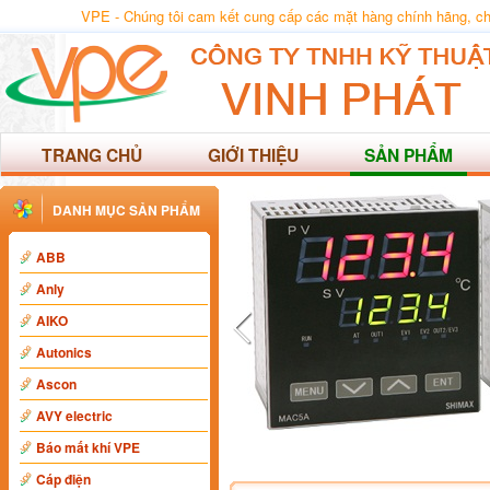
VPE - Chúng tôi cam kết cung cấp các mặt hàng chính hãng, chất
TRANG CHỦ
GIỚI THIỆU
SẢN PHẨM
DANH MỤC SẢN PHẨM
ABB
Anly
AIKO
Autonics
Ascon
AVY electric
Báo mất khí VPE
Cáp điện