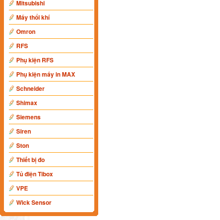
Mitsubishi
Máy thổi khí
Omron
RFS
Phụ kiện RFS
Phụ kiện máy in MAX
Schneider
Shimax
Siemens
Siren
Ston
Thiết bị đo
Tủ điện Tibox
VPE
Wick Sensor