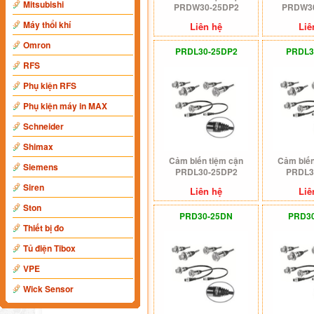
Mitsubishi
PRDW30-25DP2
PRDW3
Máy thổi khí
Liên hệ
Liê
Omron
PRDL30-25DP2
PRDL3
RFS
Phụ kiện RFS
Phụ kiện máy in MAX
Schneider
Shimax
Cảm biến tiệm cận
Cảm biến
Siemens
PRDL30-25DP2
PRDL3
Siren
Liên hệ
Liê
Ston
PRD30-25DN
PRD3
Thiết bị đo
Tủ điện Tibox
VPE
Wick Sensor