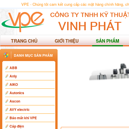
VPE - Chúng tôi cam kết cung cấp các mặt hàng chính hãng, chất
TRANG CHỦ
GIỚI THIỆU
SẢN PHẨM
DANH MỤC SẢN PHẨM
ABB
Anly
AIKO
Autonics
Ascon
AVY electric
Báo mất khí VPE
Cáp điện