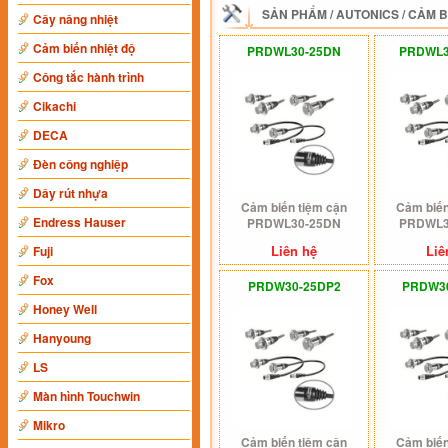
SẢN PHẨM
/
AUTONICS
/
CẢM B
Cây nâng nhiệt
Cảm biến nhiệt độ
PRDWL30-25DN
PRDWL3
Công tắc hành trình
Cikachi
DECA
Đèn công nghiệp
Dây rút nhựa
Cảm biến tiệm cận
Cảm biến
Endress Hauser
PRDWL30-25DN
PRDWL3
Liên hệ
Liê
Fuji
Fox
PRDW30-25DP2
PRDW3
Honey Well
Hanyoung
LS
Màn hình Touchwin
Mikro
Cảm biến tiệm cận
Cảm biến