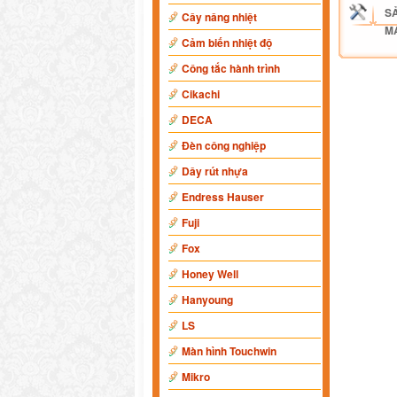
S
Cây nâng nhiệt
M
Cảm biến nhiệt độ
Công tắc hành trình
Cikachi
DECA
Đèn công nghiệp
Dây rút nhựa
Endress Hauser
Fuji
Fox
Honey Well
Hanyoung
LS
Màn hình Touchwin
Mikro