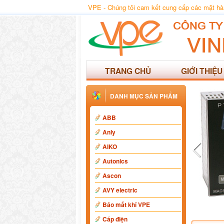
VPE - Chúng tôi cam kết cung cấp các mặt hàng
TRANG CHỦ
GIỚI THIỆU
DANH MỤC SẢN PHẨM
ABB
Anly
AIKO
Autonics
Ascon
AVY electric
Báo mất khí VPE
Cáp điện