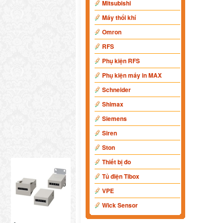
Mitsubishi
Máy thổi khí
Omron
RFS
Phụ kiện RFS
Phụ kiện máy in MAX
Schneider
Shimax
Siemens
Siren
Ston
Thiết bị đo
Tủ điện Tibox
VPE
Wick Sensor