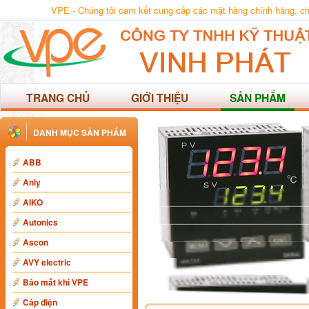
VPE - Chúng tôi cam kết cung cấp các mặt hàng chính hãng, chất
TRANG CHỦ
GIỚI THIỆU
SẢN PHẨM
DANH MỤC SẢN PHẨM
ABB
Anly
AIKO
Autonics
Ascon
AVY electric
Báo mất khí VPE
Cáp điện