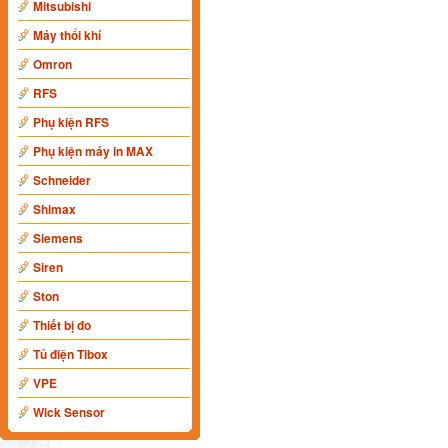
Mitsubishi
Máy thổi khí
Omron
RFS
Phụ kiện RFS
Phụ kiện máy in MAX
Schneider
Shimax
Siemens
Siren
Ston
Thiết bị đo
Tủ điện Tibox
VPE
Wick Sensor