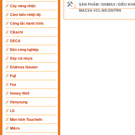
SẢN PHẨM
/
SHIMAX
/
ĐIỀU KHI
Cây nâng nhiệt
MAC3A-VCL-NS-DNTRN
Cảm biến nhiệt độ
Công tắc hành trình
Cikachi
DECA
Đèn công nghiệp
Dây rút nhựa
Endress Hauser
Fuji
Fox
Honey Well
Hanyoung
LS
Màn hình Touchwin
Mikro