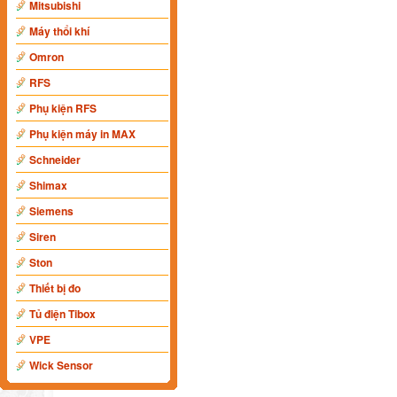
Mitsubishi
Máy thổi khí
Omron
RFS
Phụ kiện RFS
Phụ kiện máy in MAX
Schneider
Shimax
Siemens
Siren
Ston
Thiết bị đo
Tủ điện Tibox
VPE
Wick Sensor