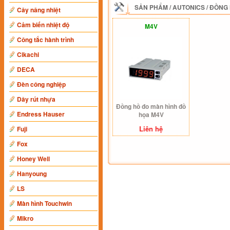
SẢN PHẨM
/
AUTONICS
/
ĐỒNG 
Cây nâng nhiệt
Cảm biến nhiệt độ
M4V
Công tắc hành trình
Cikachi
DECA
Đèn công nghiệp
Dây rút nhựa
Đồng hồ đo màn hình đồ
Endress Hauser
họa M4V
Liên hệ
Fuji
Fox
Honey Well
Hanyoung
LS
Màn hình Touchwin
Mikro