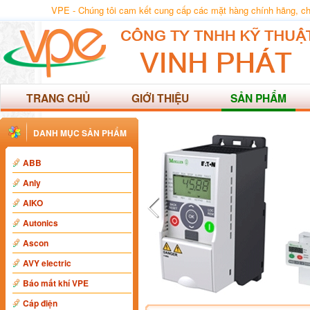
VPE - Chúng tôi cam kết cung cấp các mặt hàng chính hãng, chất
TRANG CHỦ
GIỚI THIỆU
SẢN PHẨM
DANH MỤC SẢN PHẨM
ABB
Anly
AIKO
Autonics
Ascon
AVY electric
Báo mất khí VPE
Cáp điện