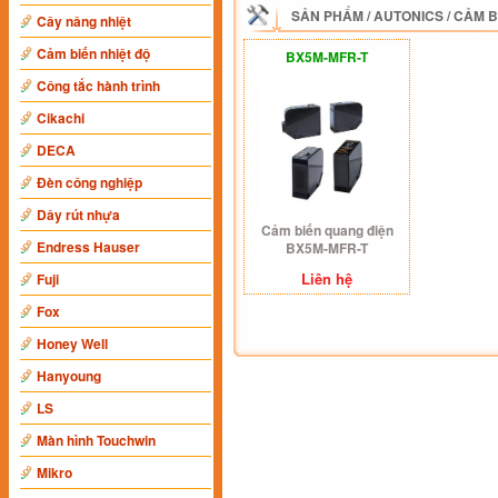
SẢN PHẨM
/
AUTONICS
/
CẢM B
Cây nâng nhiệt
Cảm biến nhiệt độ
BX5M-MFR-T
Công tắc hành trình
Cikachi
DECA
Đèn công nghiệp
Dây rút nhựa
Cảm biến quang điện
Endress Hauser
BX5M-MFR-T
Liên hệ
Fuji
Fox
Honey Well
Hanyoung
LS
Màn hình Touchwin
Mikro