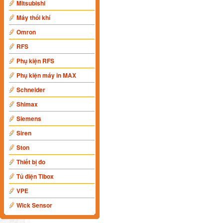
Mitsubishi
Máy thổi khí
Omron
RFS
Phụ kiện RFS
Phụ kiện máy in MAX
Schneider
Shimax
Siemens
Siren
Ston
Thiết bị đo
Tủ điện Tibox
VPE
Wick Sensor