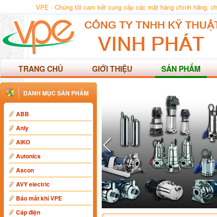
VPE - Chúng tôi cam kết cung cấp các mặt hàng chính hãng, chất
TRANG CHỦ
GIỚI THIỆU
SẢN PHẨM
DANH MỤC SẢN PHẨM
ABB
Anly
AIKO
Autonics
Ascon
AVY electric
Báo mất khí VPE
Cáp điện