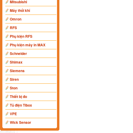
Mitsubishi
Máy thổi khí
Omron
RFS
Phụ kiện RFS
Phụ kiện máy in MAX
Schneider
Shimax
Siemens
Siren
Ston
Thiết bị đo
Tủ điện Tibox
VPE
Wick Sensor