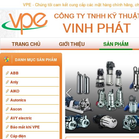
VPE - Chúng tôi cam kết cung cấp các mặt hàng chính hãng, chất
TRANG CHỦ
GIỚI THIỆU
SẢN PHẨM
DANH MỤC SẢN PHẨM
ABB
Anly
AIKO
Autonics
Ascon
AVY electric
Báo mất khí VPE
Cáp điện