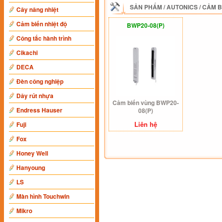
SẢN PHẨM
/
AUTONICS
/
CẢM B
Cây nâng nhiệt
Cảm biến nhiệt độ
BWP20-08(P)
Công tắc hành trình
Cikachi
DECA
Đèn công nghiệp
Dây rút nhựa
Cảm biến vùng BWP20-
Endress Hauser
08(P)
Liên hệ
Fuji
Fox
Honey Well
Hanyoung
LS
Màn hình Touchwin
Mikro