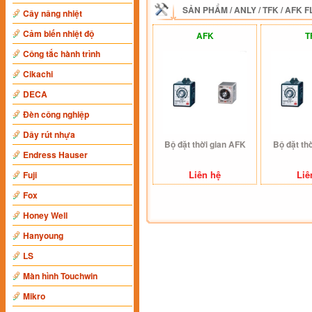
SẢN PHẨM
/
ANLY
/
TFK / AFK 
Cây nâng nhiệt
Cảm biến nhiệt độ
AFK
T
Công tắc hành trình
Cikachi
DECA
Đèn công nghiệp
Dây rút nhựa
Bộ đặt thời gian AFK
Bộ đặt th
Endress Hauser
Liên hệ
Liê
Fuji
Fox
Honey Well
Hanyoung
LS
Màn hình Touchwin
Mikro