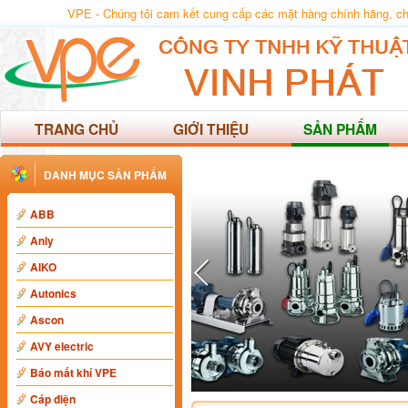
VPE - Chúng tôi cam kết cung cấp các mặt hàng chính hãng, chất
TRANG CHỦ
GIỚI THIỆU
SẢN PHẨM
DANH MỤC SẢN PHẨM
ABB
Anly
AIKO
Autonics
Ascon
AVY electric
Báo mất khí VPE
Cáp điện