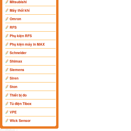
Mitsubishi
Máy thổi khí
Omron
RFS
Phụ kiện RFS
Phụ kiện máy in MAX
Schneider
Shimax
Siemens
Siren
Ston
Thiết bị đo
Tủ điện Tibox
VPE
Wick Sensor