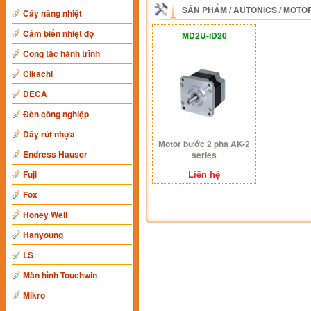
SẢN PHẨM
/
AUTONICS
/
MOTOR
Cây nâng nhiệt
Cảm biến nhiệt độ
MD2U-ID20
Công tắc hành trình
Cikachi
DECA
Đèn công nghiệp
Dây rút nhựa
Motor bước 2 pha AK-2
Endress Hauser
series
Liên hệ
Fuji
Fox
Honey Well
Hanyoung
LS
Màn hình Touchwin
Mikro