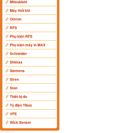
Mitsubishi
Máy thổi khí
Omron
RFS
Phụ kiện RFS
Phụ kiện máy in MAX
Schneider
Shimax
Siemens
Siren
Ston
Thiết bị đo
Tủ điện Tibox
VPE
Wick Sensor