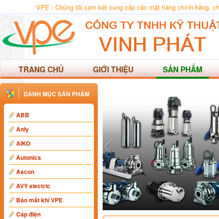
VPE - Chúng tôi cam kết cung cấp các mặt hàng chính hãng, chất
TRANG CHỦ
GIỚI THIỆU
SẢN PHẨM
DANH MỤC SẢN PHẨM
ABB
Anly
AIKO
Autonics
Ascon
AVY electric
Báo mất khí VPE
Cáp điện